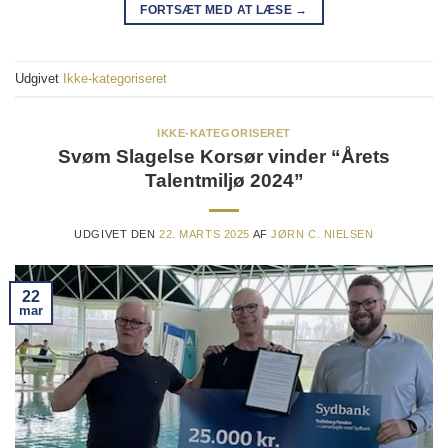
FORTSÆT MED AT LÆSE
→
Udgivet
Ikke-kategoriseret
IKKE-KATEGORISERET
Svøm Slagelse Korsør vinder “Årets
Talentmiljø 2024”
UDGIVET DEN
22. MARTS 2025
AF
JØRN C. NIELSEN
22
mar