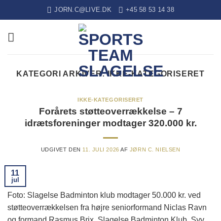
Fortsæt
JORN.C@LIVE.DK
+45 58 53 14 38
til
indhold
KATEGORI ARKIVER:
IKKE-KATEGORISERET
IKKE-KATEGORISERET
Forårets støtteoverrækkelse – 7
idrætsforeninger modtager 320.000 kr.
UDGIVET DEN
11. JULI 2026
AF
JØRN C. NIELSEN
11
jul
Foto: Slagelse Badminton klub modtager 50.000 kr. ved
støtteoverrækkelsen fra højre seniorformand Niclas Ravn
og formand Rasmus Brix, Slagelse Badminton Klub. Syv