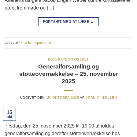
Aftenens dirigent Jacob Engell Weber kunne konstatere et
pænt fremmøde og […]
FORTSÆT MED AT LÆSE
→
Udgivet
Ikke-kategoriseret
IKKE-KATEGORISERET
Generalforsamling og
støtteoverrækkelse – 25. november
2025
UDGIVET DEN
15. OKTOBER 2025
AF
JØRN C. NIELSEN
15
okt
Tirsdag, den 25. november 2025 kl. 19.00 afholdes
generalforsamling og derefter støtteoverrækkelse hos