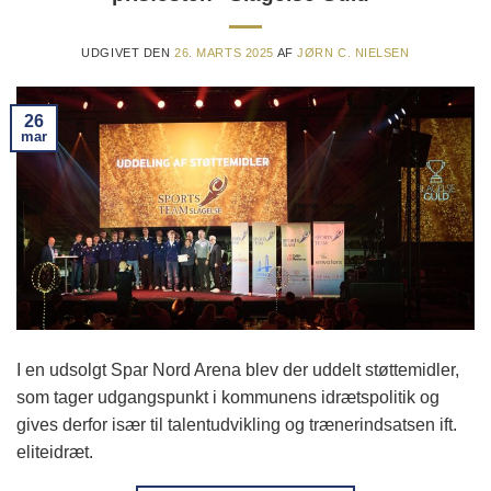
UDGIVET DEN
26. MARTS 2025
AF
JØRN C. NIELSEN
26
mar
I en udsolgt Spar Nord Arena blev der uddelt støttemidler,
som tager udgangspunkt i kommunens idrætspolitik og
gives derfor især til talentudvikling og trænerindsatsen ift.
eliteidræt.