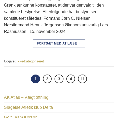
Grønkjær kunne konstaterer, at der var genvalg til den
samlede bestyrelse. Efterfølgende har bestyrelsen
konstitueret således: Formand Jørn C. Nielsen
Næstformand Henrik Jørgensen Økonomiansvarlig Lars
Rasmussen 15. november 2024
FORTSÆT MED AT LÆSE
→
Udgivet
Ikke-kategoriseret
1
2
3
4
AK Atlas – Vægtløftning
Slagelse Atletik klub Delta
Golf Team Korsør