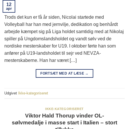
12
apr
Trods det kun er få år siden, Nicolai startede med
Volleyball har han med jernvilje, dedikation og benhårdt
arbejde kæmpet sig på Liga holdet samtidig med at Nikolaj
spiller på Ungdomslandsholdet og vandt sølv ved de
nordiske mesterskaber for U19. I oktober førte han som
anfører på U19-landsholdet til sejr ved NEVZA-
mesterskaberne. Han har været […]
FORTSÆT MED AT LÆSE
→
Udgivet
Ikke-kategoriseret
IKKE-KATEGORISERET
Viktor Hald Thorup vinder OL-
sølvmedalje i masse start i Italien – stort