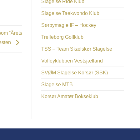
Slagelse Ride Klub
Slagelse Taekwondo Klub
Sørbymagle IF – Hockey
som “Årets
Trelleborg Golfklub
festen
TSS – Team Skælskør Slagelse
Volleyklubben Vestsjælland
SVØM Slagelse Korsør (SSK)
Slagelse MTB
Korsør Amatør Bokseklub