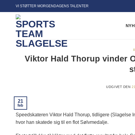
Fortsæt
VI STØTTER MORGENDAGENS TALENTER
til
indhold
NYH
Viktor Hald Thorup vinder OL
s
UDGIVET DEN
2
21
feb
Speedskateren Viktor Hald Thorup, tidligere (Slagelse I
hvor han skatede sig til en flot Sølvmedalje.