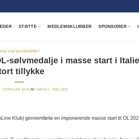
EDER
STØTTE
MEDLEMSKLUBBER
SPONSORER
IKKE-KATEGORISERET
-sølvmedalje i masse start i Itali
tort tillykke
1. FEBRUAR 2026
AF
JØRN C. NIELSEN
nLine Klub) gennemførte en imponerende masse start til OL 2026 