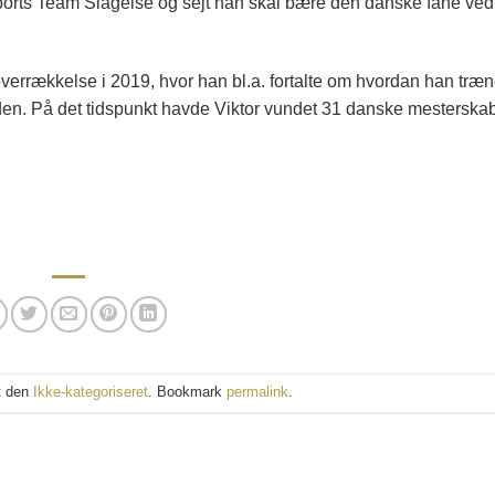
ele Sports Team Slagelse og sejt han skal bære den danske fane ved
overrækkelse i 2019, hvor han bl.a. fortalte om hvordan han træ
inden. På det tidspunkt havde Viktor vundet 31 danske mesterska
t den
Ikke-kategoriseret
. Bookmark
permalink
.