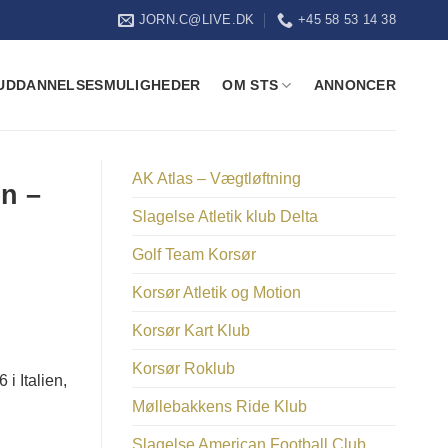
JORN.C@LIVE.DK
+45 58 53 14 38
UDDANNELSESMULIGHEDER
OM STS
ANNONCER
AK Atlas – Vægtløftning
en –
Slagelse Atletik klub Delta
Golf Team Korsør
Korsør Atletik og Motion
Korsør Kart Klub
Korsør Roklub
i Italien,
Møllebakkens Ride Klub
Slagelse American Football Club