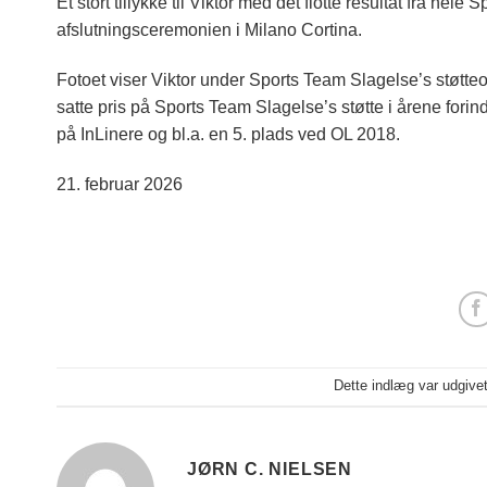
Et stort tillykke til Viktor med det flotte resultat fra h
afslutningsceremonien i Milano Cortina.
Fotoet viser Viktor under Sports Team Slagelse’s støtte
satte pris på Sports Team Slagelse’s støtte i årene for
på InLinere og bl.a. en 5. plads ved OL 2018.
21. februar 2026
Dette indlæg var udgive
JØRN C. NIELSEN