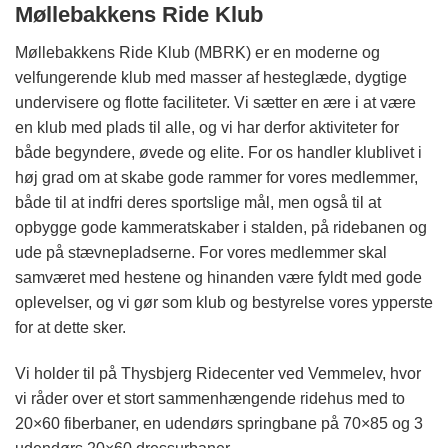
Møllebakkens Ride Klub
Møllebakkens Ride Klub (MBRK) er en moderne og
velfungerende klub med masser af hesteglæde, dygtige
undervisere og flotte faciliteter. Vi sætter en ære i at være
en klub med plads til alle, og vi har derfor aktiviteter for
både begyndere, øvede og elite. For os handler klublivet i
høj grad om at skabe gode rammer for vores medlemmer,
både til at indfri deres sportslige mål, men også til at
opbygge gode kammeratskaber i stalden, på ridebanen og
ude på stævnepladserne. For vores medlemmer skal
samværet med hestene og hinanden være fyldt med gode
oplevelser, og vi gør som klub og bestyrelse vores ypperste
for at dette sker.
Vi holder til på Thysbjerg Ridecenter ved Vemmelev, hvor
vi råder over et stort sammenhængende ridehus med to
20×60 fiberbaner, en udendørs springbane på 70×85 og 3