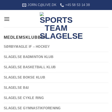
Fortsæt
JORN.C@LIVE.DK
+45 58 53 14 38
til
indhold
MEDLEMSKLUBBER
SØRBYMAGLE IF – HOCKEY
SLAGELSE BADMINTON KLUB
SLAGELSE BASKETBALL KLUB
SLAGELSE BOKSE KLUB
SLAGELSE B&I
SLAGELSE CYKLE RING
SLAGELSE GYMNASTIKFORENING