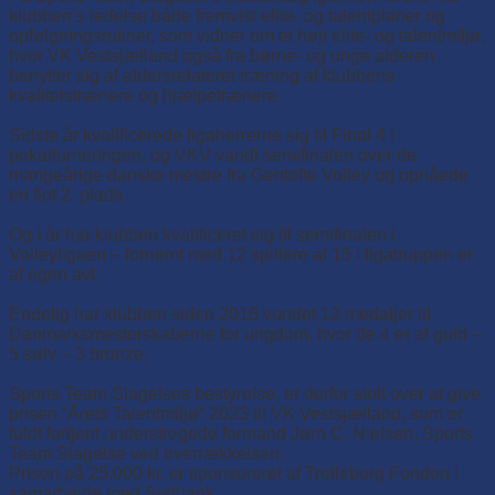
klubben’s ledelse både fremvist elite- og talentplaner og
opfølgningsrutiner, som vidner om et højt elite- og talentmiljø,
hvor VK Vestsjælland også fra børne- og unge alderen
benytter sig af aldersrelateret træning af klubbens
kvalitetstrænere og hjælpetrænere.
Sidste år kvalificerede ligaherrerne sig til Final 4 i
pokalturneringen, og VKV vandt semifinalen over de
mangeårige danske mestre fra Gentofte Volley og opnåede
en flot 2. plads.
Og i år har klubben kvalificeret sig til semifinalen i
Volleyligaen – fornemt med 12 spillere af 15 i ligatruppen er
af egen avl.
Endelig har klubben siden 2016 vundet 12 medaljer til
Danmarksmesterskaberne for ungdom, hvor de 4 er af guld –
5 sølv – 3 bronze.
Sports Team Slagelses bestyrelse, er derfor stolt over at give
prisen “Årets Talentmiljø” 2023 til VK Vestsjælland, som er
fuldt fortjent understregede formand Jørn C. Nielsen, Sports
Team Slagelse ved overrækkelsen.
Prisen på 25.000 kr. er sponsoreret af Trelleborg Fonden i
samarbejde med Sydbank