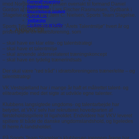
Generalforsamling
imod Nordenskov blev prisen overrakt til formand Daniel
Bestyrelsen
Gordon af filialdirektør Lars Fischer Rasmussen, Sydbank i
Bestyrelsens opgave
Slagelse og formand Jørn C. Nielsen, Sports Team Slagelse.
Kontakt os
Vedtægter
Cookies og privatliv
Sports Team Slagelse kårer “Årets Talentmiljø” hvert år og
ANNONCER
prisen går til en idrætsforening, som
– skal have en klar elite- og talentstrategi
– skal have et talentmiljø
– skal anvende aldersrelateret træningskoncept
– skal have en tydelig trænerindsats
Der skal være ”rød tråd” i idrætsforeningens træner/elite – og
talentstrategi
VK Vestsjælland har i mange år haft et målrettet talent- og
elitearbejde med det sigte at udvikle egne talenter.
Klubbens langsigtede ungdoms- og talentarbejde har
betydet, at VKV selv har rekrutteret hovedparten af
førsteholdsspillere til ligaholdet. Endvidere har VKV leveret
spillere til både de danske ungdomslandshold, og ligeledes
til herre A-landsholdet.
På Sports Team Slagelse’s klubbesøg igennem årene har