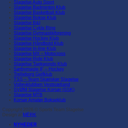
Slagelse Auto Sport
Slagelse Badminton Klub
Slagelse Basketball Klub
Slagelse Bokse Klub
Slagelse B&I
Slagelse Cykle Ring
Slagelse Gymnastikforening
Slagelse Hockey Klub
Slagelse Håndbold Klub
Slagelse In-line Klub
Slagelse MX – Motocross
Slagelse Ride Klub
Slagelse Taekwondo Klub
Sørbymagle IF – Hockey
Trelleborg Golfklub
TSS – Team Skælskør Slagelse
Volleyklubben Vestsjælland
SVØM Slagelse Korsør (SSK)
Slagelse MTB
Korsør Amatør Bokseklub
Copyright 2026 © Sports Team Slagelse
Design af
MËRK
NYHEDER