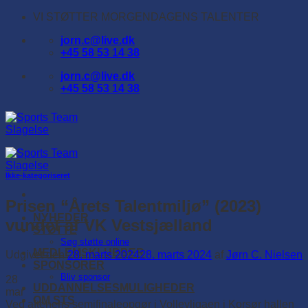
Fortsæt
VI STØTTER MORGENDAGENS TALENTER
til
jorn.c@live.dk
indhold
+45 58 53 14 38
jorn.c@live.dk
+45 58 53 14 38
Ikke-kategoriseret
Prisen “Årets Talentmiljø” (2023)
NYHEDER
vundet af VK Vestsjælland
STØTTE
Søg støtte online
MEDLEMSKLUBBER
Udgivet den
28. marts 2024
28. marts 2024
af
Jørn C. Nielsen
SPONSORER
Bliv sponsor
28
UDDANNELSESMULIGHEDER
mar
OM STS
Ved aftenens semifinaleopgør i Volleyligaen i Korsør hallen