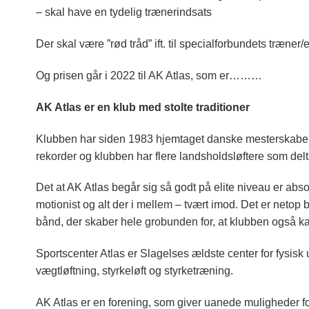
– skal have en tydelig trænerindsats
Der skal være ”rød tråd” ift. til specialforbundets træner/e
Og prisen går i 2022 til AK Atlas, som er………
AK Atlas er en klub med stolte traditioner
Klubben har siden 1983 hjemtaget danske mesterskaber h
rekorder og klubben har flere landsholdsløftere som de
Det at AK Atlas begår sig så godt på elite niveau er abso
motionist og alt der i mellem – tvært imod. Det er neto
bånd, der skaber hele grobunden for, at klubben også ka
Sportscenter Atlas er Slagelses ældste center for fysisk
vægtløftning, styrkeløft og styrketræning.
AK Atlas er en forening, som giver uanede muligheder f