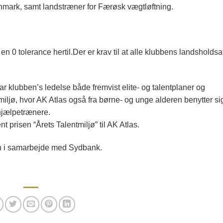
anmark, samt landstræner for Færøsk vægtløftning.
 en 0 tolerance hertil.Der er krav til at alle klubbens landsholdsa
klubben’s ledelse både fremvist elite- og talentplaner og
tmiljø, hvor AK Atlas også fra børne- og unge alderen benytter si
 hjælpetrænere.
t prisen “Årets Talentmiljø” til AK Atlas.
en i samarbejde med Sydbank.