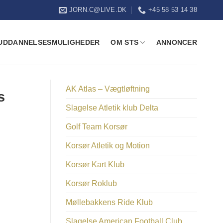
JORN.C@LIVE.DK
+45 58 53 14 38
UDDANNELSESMULIGHEDER
OM STS
ANNONCER
AK Atlas – Vægtløftning
s
Slagelse Atletik klub Delta
Golf Team Korsør
Korsør Atletik og Motion
Korsør Kart Klub
Korsør Roklub
Møllebakkens Ride Klub
Slagelse American Football Club