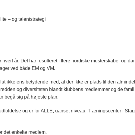
lite – og talentstrategi
vert år. Det har resulteret i flere nordiske mesterskaber og da
ltager ved både EM og VM.
lut ikke ens betydende med, at der ikke er plads til den alminde
p bredden og diversiteten blandt klubbens medlemmer og de fami
n begå sig på højeste plan.
 udfoldelse og er for ALLE, uanset niveau. Træningscenter i Slag
or det enkelte medlem.