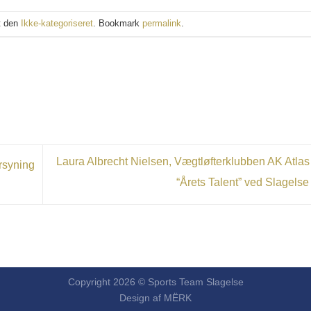
t den
Ikke-kategoriseret
. Bookmark
permalink
.
Laura Albrecht Nielsen, Vægtløfterklubben AK Atlas
rsyning
“Årets Talent” ved Slagels
Copyright 2026 © Sports Team Slagelse
Design af
MËRK