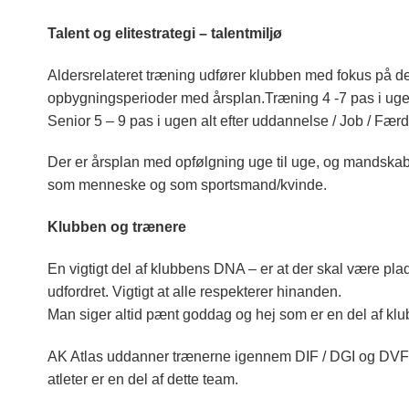
Talent og elitestrategi – talentmiljø
Aldersrelateret træning udfører klubben med fokus på 
opbygningsperioder med årsplan.Træning 4 -7 pas i uge
Senior 5 – 9 pas i ugen alt efter uddannelse / Job / Fær
Der er årsplan med opfølgning uge til uge, og mandskabsp
som menneske og som sportsmand/kvinde.
Klubben og trænere
En vigtigt del af klubbens DNA – er at der skal være pla
udfordret. Vigtigt at alle respekterer hinanden.
Man siger altid pænt goddag og hej som er en del af k
AK Atlas uddanner trænerne igennem DIF / DGI og DVF ku
atleter er en del af dette team.