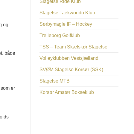
Slagelse Ride Klub
Slagelse Taekwondo Klub
Sørbymagle IF – Hockey
g og
Trelleborg Golfklub
TSS – Team Skælskør Slagelse
et, både
Volleyklubben Vestsjælland
SVØM Slagelse Korsør (SSK)
Slagelse MTB
r som er
Korsør Amatør Bokseklub
holds