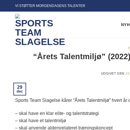
Fortsæt
VI STØTTER MORGENDAGENS TALENTER
til
indhold
NYH
“Årets Talentmiljø” (2022
UDGIVET DEN
29
29
dec
Sports Team Slagelse kårer “Årets Talentmiljø” hvert år o
– skal have en klar elite- og talentstrategi
– skal have et talentmiljø
– skal anvende aldersrelateret træningskoncept