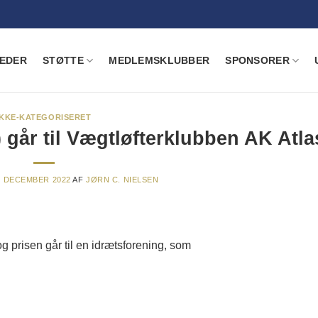
EDER
STØTTE
MEDLEMSKLUBBER
SPONSORER
IKKE-KATEGORISERET
) går til Vægtløfterklubben AK Atla
. DECEMBER 2022
AF
JØRN C. NIELSEN
g prisen går til en idrætsforening, som