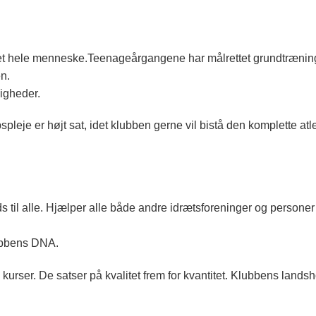
det hele menneske.Teenageårgangene har målrettet grundtrænin
n.
digheder.
leje er højt sat, idet klubben gerne vil bistå den komplette atl
ds til alle. Hjælper alle både andre idrætsforeninger og persone
lubbens DNA.
rser. De satser på kvalitet frem for kvantitet. Klubbens lands